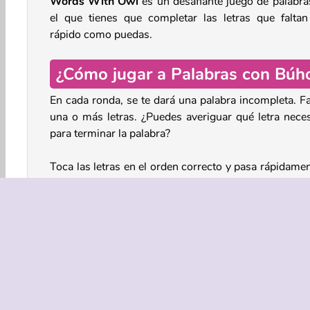
Words With Owl
es un desafiante juego de palabra
el que tienes que completar las letras que faltan
rápido como puedas.
¿Cómo jugar a Palabras con Búh
En cada ronda, se te dará una palabra incompleta. Fa
una o más letras. ¿Puedes averiguar qué letra neces
para terminar la palabra?
Toca las letras en el orden correcto y pasa rápidamen
la siguiente palabra. Intenta completar tantas pala
como puedas antes de que se acabe el tiempo. Cu
más rápido seas, más puntos conseguirás.
Pon a prueba tus habilidades ortográficas y compr
cuántas palabras eres capaz de reconocer. Int
conseguir una puntuación de tres estrellas y desblo
nuevos niveles desafiantes a medida que avanzas.