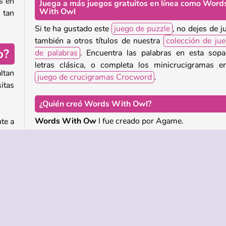
s en
Juega a más juegos gratuitos en línea como Word
With Owl
 tan
Si te ha gustado este
juego de puzzle
, no dejes de j
también a otros títulos de nuestra
colección de ju
o?
de palabras
. Encuentra las palabras en esta sop
letras clásica, o completa los minicrucigramas e
ltan
juego de crucigramas Crocword
.
itas
¿Quién creó Words With Owl?
Words With Ow
l fue creado por Agame.
te a
bras
anto
¿Cuándo se lanzó por primera vez Words With Ow
Este juego se lanzó por primera vez el 29 de ener
2025.
ueba
enta
quea