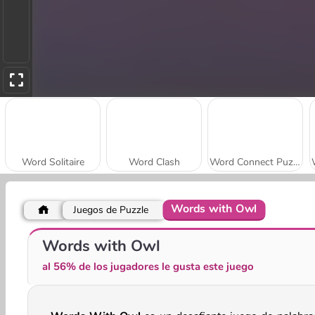
Word Solitaire
Word Clash
Word Connect Puzzle
Words with Owl
Juegos de Puzzle
Words with Prof. Wisely
OMG Word Sushi
Words with Owl
al 56% de los jugadores le gusta este juego