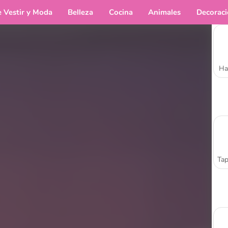
e Vestir y Moda
Belleza
Cocina
Animales
Decorac
Ha