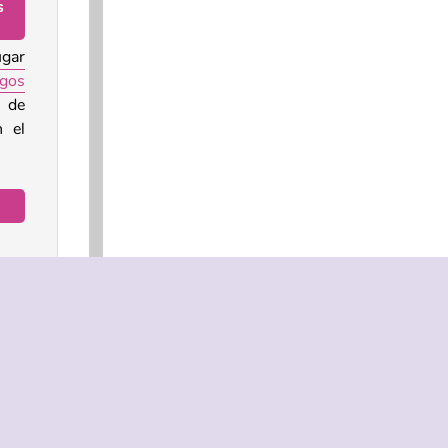
s
ugar
egos
a de
n el
l?
o de