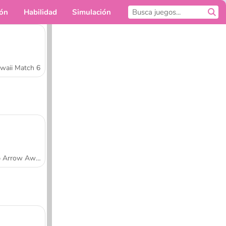
ión
Habilidad
Simulación
Para ti
waii Match 6
Tap Arrow Away