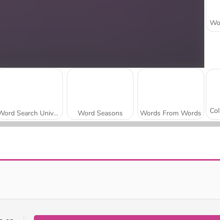
Word Search Universe
Word Seasons
Words From Words
Phrasle Master
Words Match