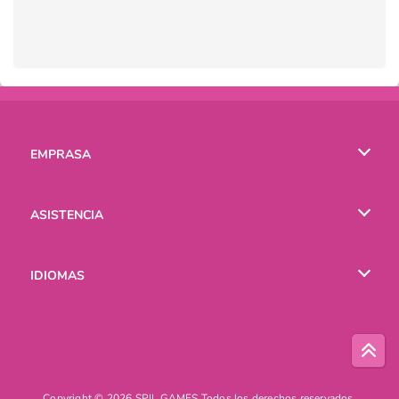
EMPRASA
Condiciones de uso
ASISTENCIA
Política de Privacidad
Ayuda
IDIOMAS
Cookies
English
Русский
Copyright © 2026 SPIL GAMES Todos los derechos reservados.