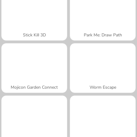
Stick Kill 3D
Park Me: Draw Path
Mojicon Garden Connect
Worm Escape
A SEMANA