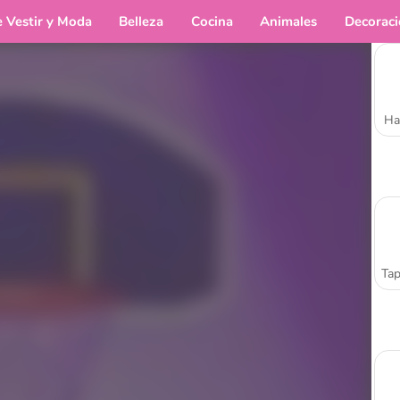
e Vestir y Moda
Belleza
Cocina
Animales
Decorac
Ha