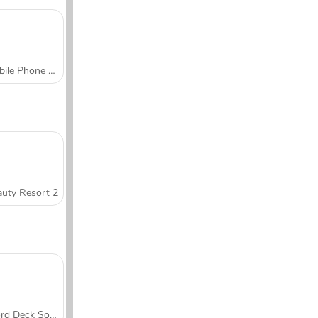
Mobile Phone Case Design & DIY
uty Resort 2
Word Deck Solitaire