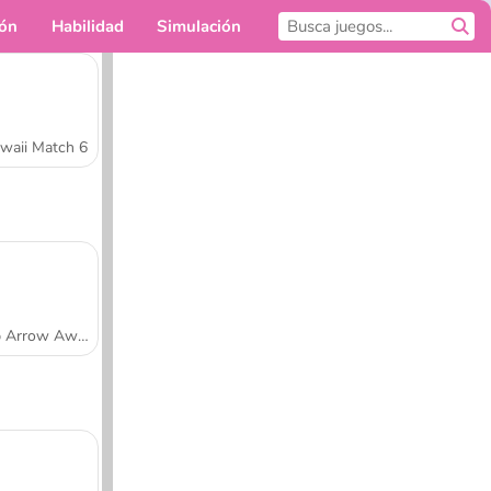
ión
Habilidad
Simulación
Para ti
waii Match 6
Tap Arrow Away