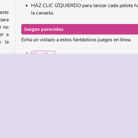
HAZ CLIC IZQUIERDO para lanzar cada pelota h
ste
la canasta.
para
i no
Juegos parecidos
er a
Echa un vistazo a estos fantásticos juegos en línea.
n la
Shot Shot
Basketball Stars 2019
Street Basketball
s en
Baseball Pro
s de
 que
¿Quién ha desarrollado Basketball King?
ejor
Basketball King es obra de 2Play.
ar
Juegos para 1
Habilidad
Juegos de Deportes