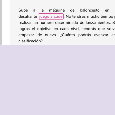
Sube a la máquina de baloncesto en e
desafiante
juego arcade
. No tendrás mucho tiempo 
realizar un número determinado de lanzamientos. S
logras el objetivo en cada nivel, tendrás que volv
empezar de nuevo. ¿Cuánto podrás avanzar e
clasificación?
¿Cómo se juega a Basketball King?
Tendrás que hacer un cierto número de lanzamiento
cada nivel de este intenso
juego de deportes
ante
que se acabe el tiempo. Por ejemplo, es posible
debas encestar 10 veces en 20 segundos. ¡Será m
que te muevas rápido!
Arcade
Baloncesto
HTML5
Móvil
Popul