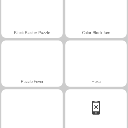
Block Blaster Puzzle
Color Block Jam
Puzzle Fever
Hexa
A SEMANA