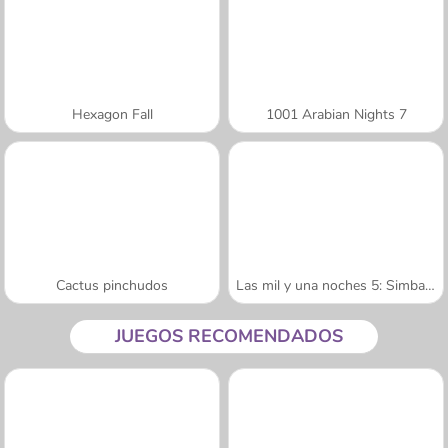
Hexagon Fall
1001 Arabian Nights 7
Cactus pinchudos
Las mil y una noches 5: Simbad el marino
JUEGOS RECOMENDADOS
A SEMANA