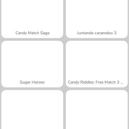
Candy Match Saga
Juntando caramelos 3
Sugar Heroes
Candy Riddles: Free Match 3 Puzzle
A SEMANA