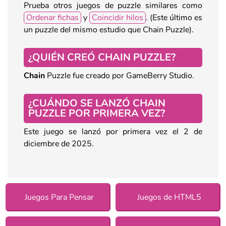
Prueba otros juegos de puzzle similares como
Ordenar fichas
y
Coincidir hilos
. (Este último es
un puzzle del mismo estudio que Chain Puzzle).
¿QUIÉN CREÓ CHAIN PUZZLE?
Chain
Puzzle fue creado por GameBerry Studio.
¿CUÁNDO SE LANZÓ CHAIN
PUZZLE POR PRIMERA VEZ?
Este juego se lanzó por primera vez el 2 de
diciembre de 2025.
Juegos Para Pensar
Juegos de HTML5