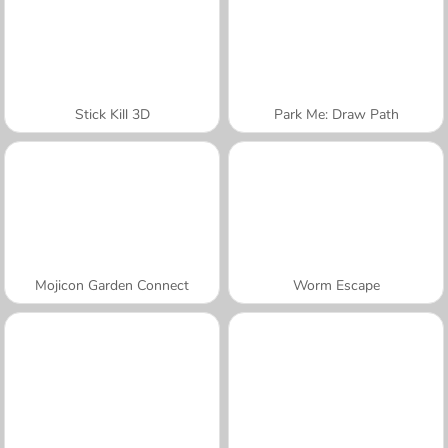
Stick Kill 3D
Park Me: Draw Path
Mojicon Garden Connect
Worm Escape
A SEMANA