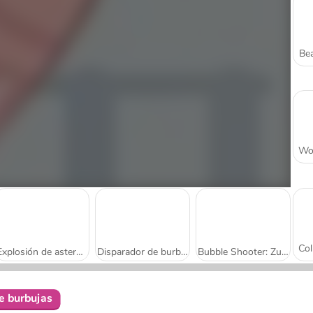
Bea
Explosión de asteroides
Disparador de burbujas: mapache
Bubble Shooter: Zuma
de burbujas