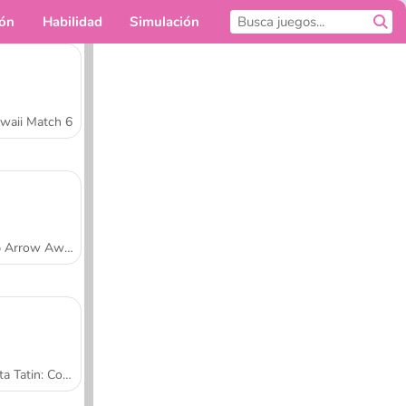
ión
Habilidad
Simulación
Para ti
waii Match 6
Tap Arrow Away
Tarta Tatin: Cocina con Sara