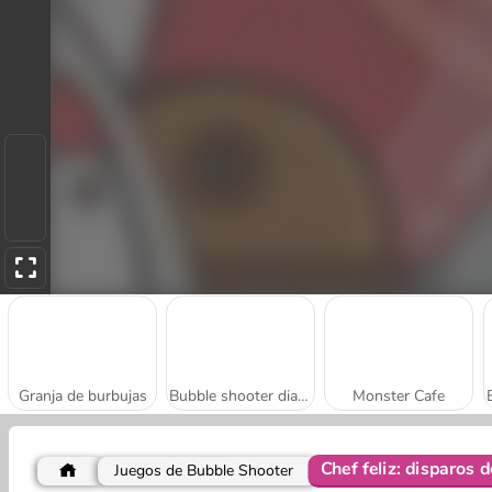
Granja de burbujas
Bubble shooter diabólico
Monster Cafe
Chef feliz: disparos 
Juegos de Bubble Shooter