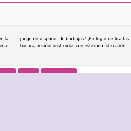
Ludibubbles
Jungle Bubble Shooter
en la
a la
este
basura, decidió destruirlas con este increíble cañón!
Móvil
Puzzle
Juegos para 1
ASISTENCIA
IDIOMAS
es de uso
Ayuda
English
 Privacidad
Русский