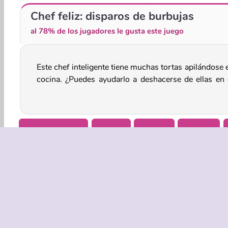
Bubble Shooter Classic
Bubble Shooter: Zuma
Chef feliz: disparos de burbujas
al 78% de los jugadores le gusta este juego
Este chef inteligente tiene muchas tortas apilándose 
juego de disparos de burbujas? ¡En lugar de tirarlas 
cocina. ¿Puedes ayudarlo a deshacerse de ellas en 
Bubble Shooter
Familia
HTML5
Match 3
EMPRASA
Condicion
Política de