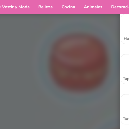
e Vestir y Moda
Belleza
Cocina
Animales
Decorac
Ha