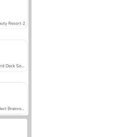
uty Resort 2
Word Deck Solitaire
Collect Brainrot Arena