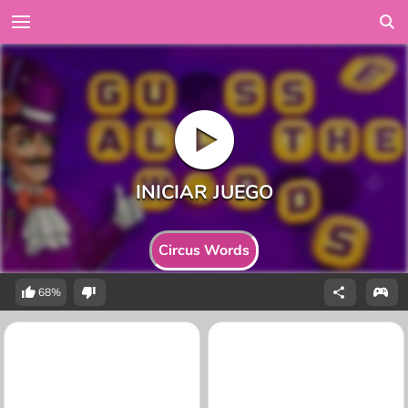
Circus Words
68%