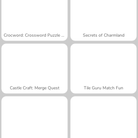
Crocword: Crossword Puzzle Game
Secrets of Charmland
Castle Craft: Merge Quest
Tile Guru Match Fun
A SEMANA