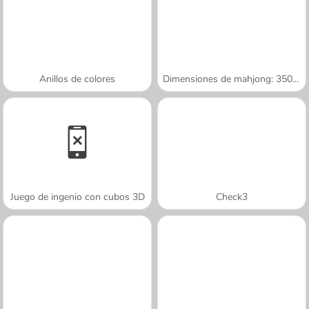
Anillos de colores
Dimensiones de mahjong: 350 segundos
Juego de ingenio con cubos 3D
Check3
A SEMANA