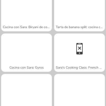
Cocina con Sara: Biryani de cordero
Tarta de banana split: cocina con Sara
Cocina con Sara: Gyros
Sara's Cooking Class: French Toast Waffles
A SEMANA