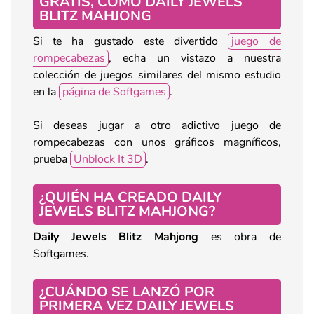
GRATIS, COMO DAILY JEWELS
BLITZ MAHJONG
Si te ha gustado este divertido
juego de
rompecabezas
, echa un vistazo a nuestra
colección de juegos similares del mismo estudio
en la
página de Softgames
.
Si deseas jugar a otro adictivo juego de
rompecabezas con unos gráficos magníficos,
prueba
Unblock It 3D
.
¿QUIÉN HA CREADO DAILY
JEWELS BLITZ MAHJONG?
Daily Jewels Blitz Mahjong
es obra de
Softgames.
¿CUÁNDO SE LANZÓ POR
PRIMERA VEZ DAILY JEWELS