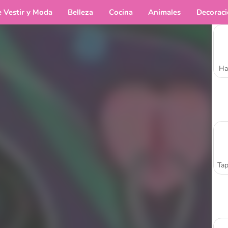
e Vestir y Moda
Belleza
Cocina
Animales
Decorac
Ha