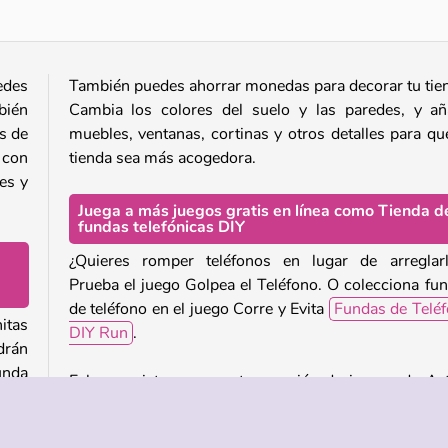
edes
También puedes ahorrar monedas para decorar tu tie
bién
Cambia los colores del suelo y las paredes, y a
s de
muebles, ventanas, cortinas y otros detalles para qu
 con
tienda sea más acogedora.
es y
Juega a más juegos gratis en línea como Tienda d
fundas telefónicas DIY
¿Quieres romper teléfonos en lugar de arreglar
Prueba el juego Golpea el Teléfono. O colecciona fu
de teléfono en el juego Corre y Evita
Fundas de Telé
itas
DIY Run
.
drán
unda
Echa un vistazo a nuestra sección de juegos de Ar
Creatividad para ver más. Diseña una enorme colec
de zapatillas en el extenso juego
Sneaker Art
,
e de