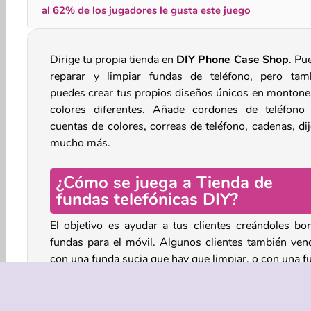
al 62% de los jugadores le gusta este juego
Dirige tu propia tienda en
DIY Phone Case Shop
. Pu
reparar y limpiar fundas de teléfono, pero tam
puedes crear tus propios diseños únicos en montone
colores diferentes. Añade cordones de teléfono
cuentas de colores, correas de teléfono, cadenas, dij
mucho más.
¿Cómo se juega a Tienda de
fundas telefónicas DIY?
El objetivo es ayudar a tus clientes creándoles bon
fundas para el móvil. Algunos clientes también ven
con una funda sucia que hay que limpiar, o con una f
rota que puedes reparar.
Empieza eligiendo una forma y pulsa el botón del bot