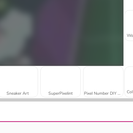
Sneaker Art
SuperPixelint
Pixel Number DIY Coloring
Cross Stitch Masters
Arte 3D con píxeles