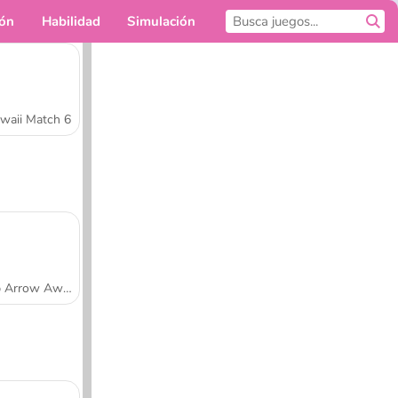
ión
Habilidad
Simulación
Para ti
waii Match 6
Tap Arrow Away