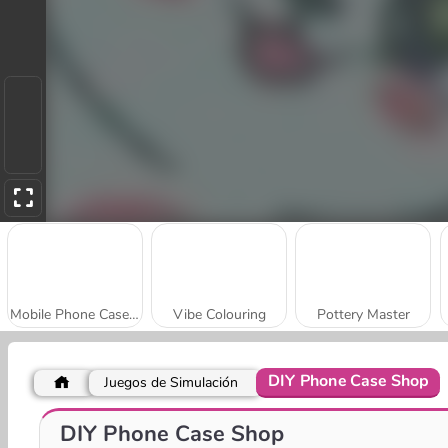
Mobile Phone Case Design & DIY
Vibe Colouring
Pottery Master
DIY Phone Case Shop
Juegos de Simulación
Rope Stitch Puzzle
Jewel Coloring
DIY Phone Case Shop