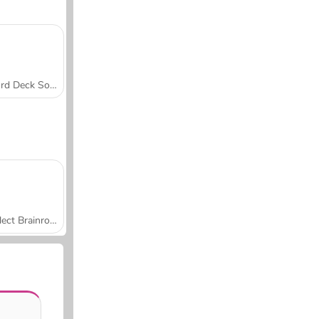
Word Deck Solitaire
Collect Brainrot Arena