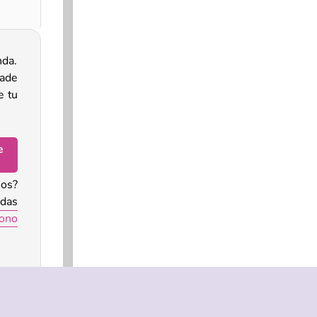
nda.
ñade
e tu
e
los?
ndas
fono
te y
ción
 por