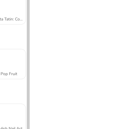
Tarta Tatin: Cocina con Sara
Pop Fruit
ylish Nail Art