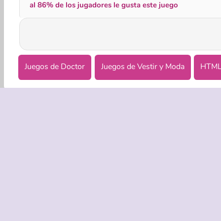
al 86% de los jugadores le gusta este juego
Juegos de Doctor
Juegos de Vestir y Moda
HTM
EMPRASA
Condicion
Política de
Coo