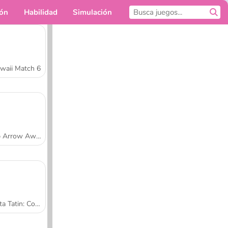
ión
Habilidad
Simulación
Para ti
waii Match 6
Tap Arrow Away
Tarta Tatin: Cocina con Sara