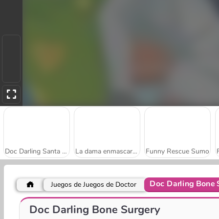
Doc Darling Santa Surgery
La dama enmascarada necesita ayuda
Funny Rescue Sumo
Doc Darling Bone 
Juegos de Juegos de Doctor
Operate Now: cirugía de rodilla
Operate Now: Cirugía Dental
Doc Darling Bone Surgery