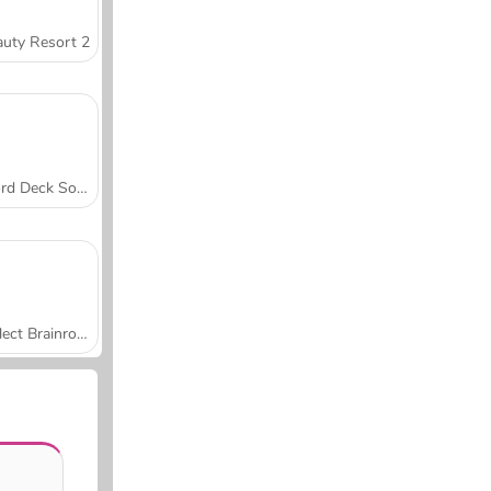
uty Resort 2
Word Deck Solitaire
Collect Brainrot Arena