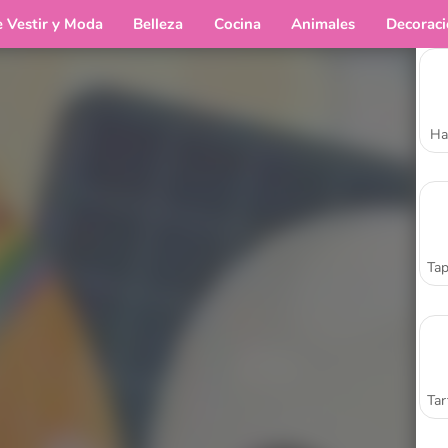
e Vestir y Moda
Belleza
Cocina
Animales
Decorac
Ha