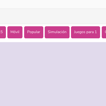
L5
Móvil
Popular
Simulación
Juegos para 1
ASISTENCIA
IDIOMAS
es de uso
Ayuda
English
 Privacidad
Русский
kies
Deutsch
Français