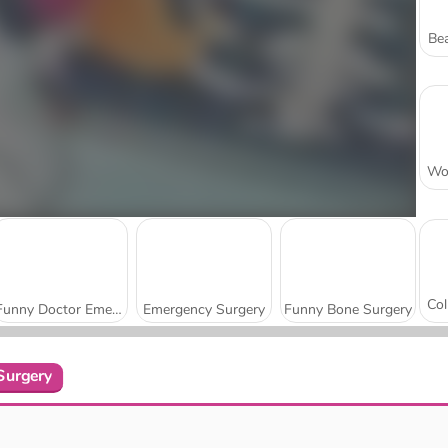
Bea
Funny Doctor Emergency
Emergency Surgery
Funny Bone Surgery
Surgery
Chica a lunares: doctor de lenguas
Dermatóloga de hadas