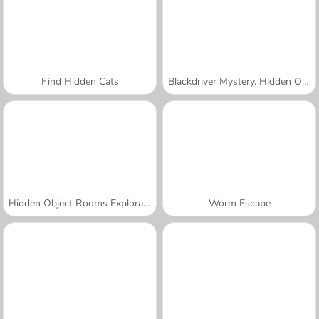
Find Hidden Cats
Blackdriver Mystery. Hidden Objects
Hidden Object Rooms Exploration
Worm Escape
A SEMANA