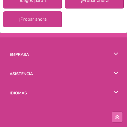
Juegos para 1
¡Probar ahora!
¡Probar ahora!
EMPRASA
Condiciones de uso
ASISTENCIA
Política de Privacidad
Ayuda
IDIOMAS
Cookies
English
Русский