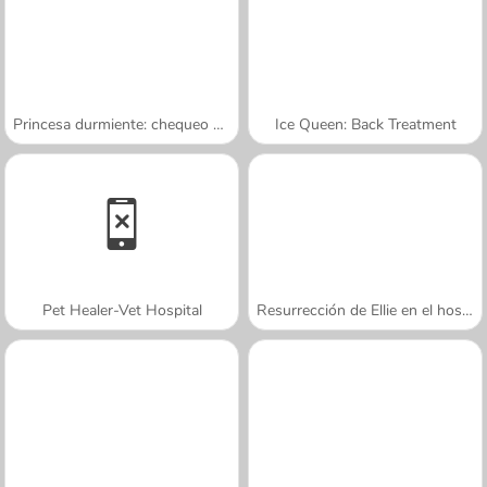
Princesa durmiente: chequeo de embarazo
Ice Queen: Back Treatment
Pet Healer-Vet Hospital
Resurrección de Ellie en el hospital
A SEMANA