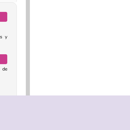
s y
n de