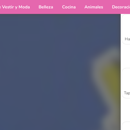
e Vestir y Moda
Belleza
Cocina
Animales
Decorac
Ha