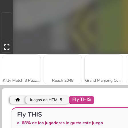
Kitty Match 3 Puzzle Game
Reach 2048
Grand Mahjong Connect
Fly THIS
Juegos de HTML5
Stick Kill 3D
Park Me: Draw Path
Fly THIS
al 68% de los jugadores le gusta este juego