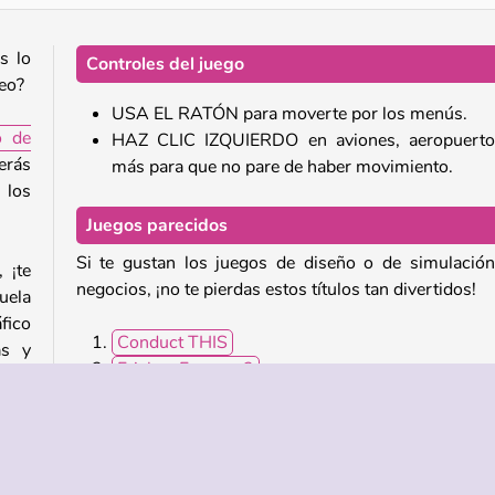
s lo
Controles del juego
reo?
USA EL RATÓN para moverte por los menús.
o de
HAZ CLIC IZQUIERDO en aviones, aeropuerto
erás
más para que no pare de haber movimiento.
 los
Juegos parecidos
Si te gustan los juegos de diseño o de simulació
 ¡te
negocios, ¡no te pierdas estos títulos tan divertidos!
uela
fico
Conduct THIS
as y
Frisbee Forever 2
llos
Swooop
arás
Boeing Flight Simulator
ndes
City Builder 3D