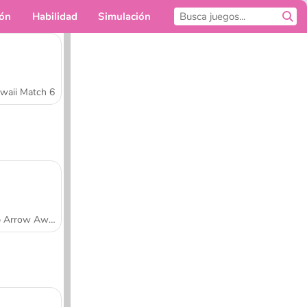
ión
Habilidad
Simulación
Para ti
waii Match 6
Tap Arrow Away