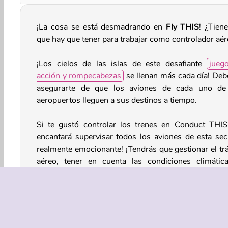
¡La cosa se está desmadrando en
Fly THIS
! ¿Tiene
que hay que tener para trabajar como controlador aé
¡Los cielos de las islas de este desafiante
jueg
acción y rompecabezas
se llenan más cada día! Deb
asegurarte de que los aviones de cada uno de
aeropuertos lleguen a sus destinos a tiempo.
Si te gustó controlar los trenes en Conduct THIS,
encantará supervisar todos los aviones de esta sec
realmente emocionante! ¡Tendrás que gestionar el trá
aéreo, tener en cuenta las condiciones climátic
asegurarte de que los aviones no se estrellen entre e
en pleno vuelo! Si haces un gran trabajo, gan
monedas para comprar aviones mejores y más gra
entre niveles.