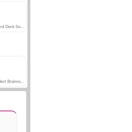
Word Deck Solitaire
Collect Brainrot Arena