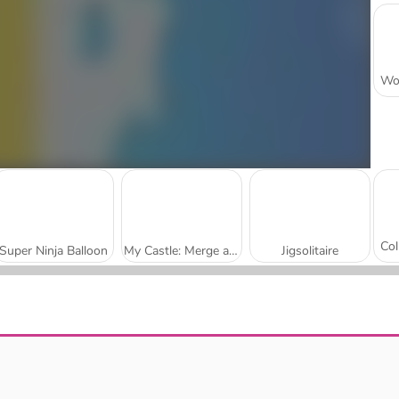
Super Ninja Balloon
My Castle: Merge and Story
Jigsolitaire
Mojicon Garden Connect
Worm Escape