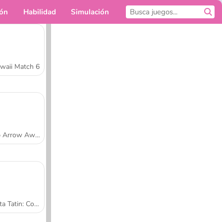
ión
Habilidad
Simulación
Para ti
waii Match 6
Tap Arrow Away
Tarta Tatin: Cocina con Sara