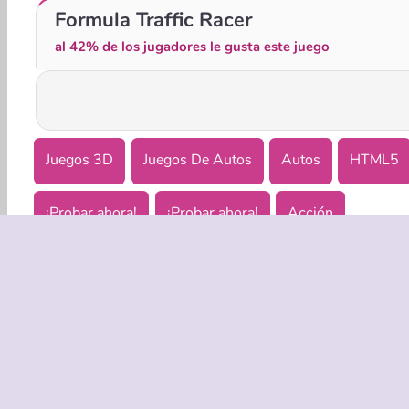
Two Stunt Supercars
Racing In City
Formula Traffic Racer
al 42% de los jugadores le gusta este juego
Juegos 3D
Juegos De Autos
Autos
HTML5
¡Probar ahora!
¡Probar ahora!
Acción
EMPRASA
Condicion
Política de
Coo