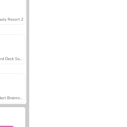
uty Resort 2
Word Deck Solitaire
Collect Brainrot Arena