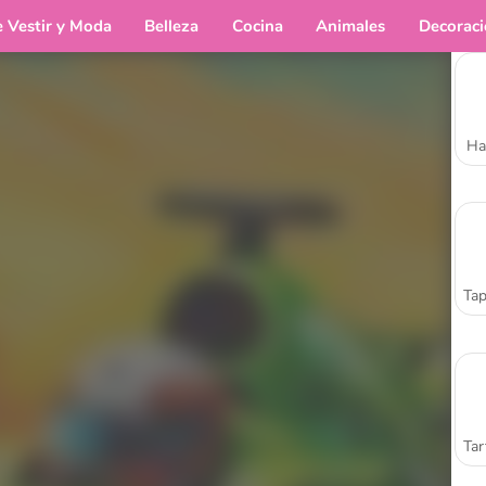
e Vestir y Moda
Belleza
Cocina
Animales
Decorac
Ha