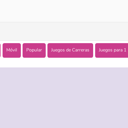
NSR Street Car Racing
City Driver: Destroy Car
Móvil
Popular
Juegos de Carreras
Juegos para 1
ASISTENCIA
IDIOMAS
es de uso
Ayuda
English
 Privacidad
Русский
kies
Deutsch