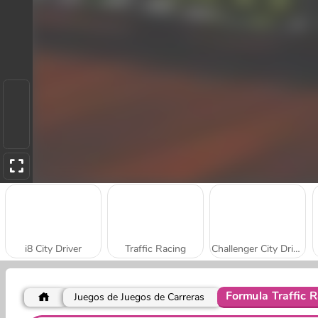
i8 City Driver
Traffic Racing
Challenger City Driver
Formula Traffic R
Juegos de Juegos de Carreras