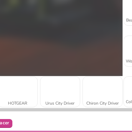
Bea
HOTGEAR
Urus City Driver
Chiron City Driver
acer