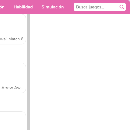
ión
Habilidad
Simulación
Para ti
waii Match 6
Tap Arrow Away