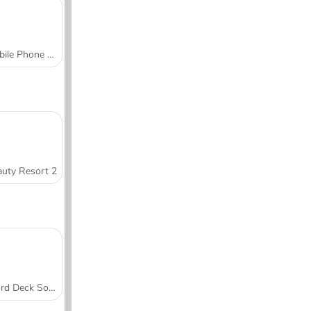
Mobile Phone Case Design & DIY
uty Resort 2
Word Deck Solitaire