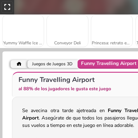
Yummy Waffle Ice Cream
Conveyor Deli
Princesa: retrato en rompecabezas
Funny Travelling Airport
Juegos de Juegos 3D
Coloreando pandas
Kitty Bake Cake
Funny Travelling Airport
al 88% de los jugadores le gusta este juego
Se avecina otra tarde ajetreada en
Funny Travel
Airport
. Asegúrate de que todos los pasajeros llegu
sus vuelos a tiempo en este juego en línea adorable.