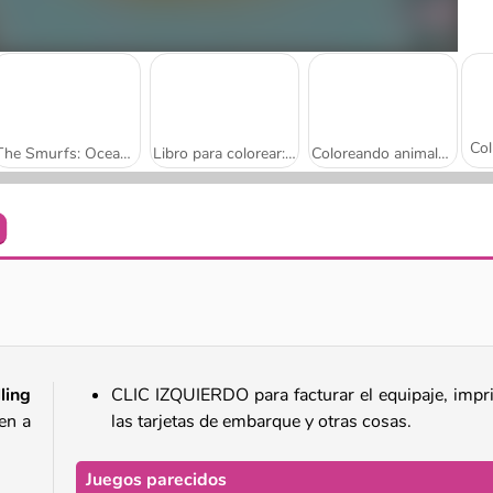
The Smurfs: Ocean Cleanup
Libro para colorear: hermosos unicornios
Coloreando animales de zoológico
Libro para colorear: adorables bebés
Libro para colorear: elefantes
ling
CLIC IZQUIERDO para facturar el equipaje, impr
en a
las tarjetas de embarque y otras cosas.
Juegos parecidos