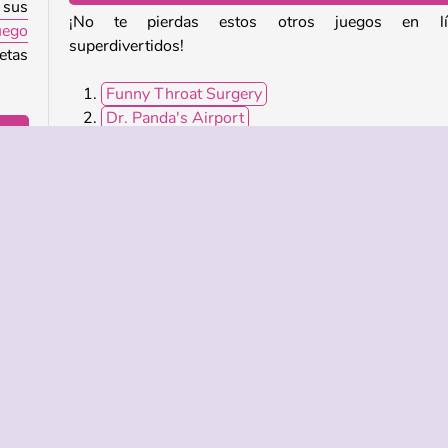
 sus
¡No te pierdas estos otros juegos en lí
uego
superdivertidos!
jetas
Funny Throat Surgery
Dr. Panda's Airport
Yummy Toast
s en
Penguin Diner
 que
¿Quién ha desarrollado Funny Travelling Airport?
Funny Travelling Airport es obra de iclickgames.
Móvil
Simulación
Habilidad