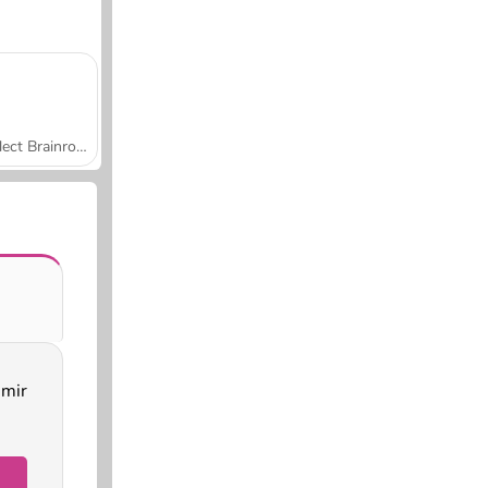
Collect Brainrot Arena
imir