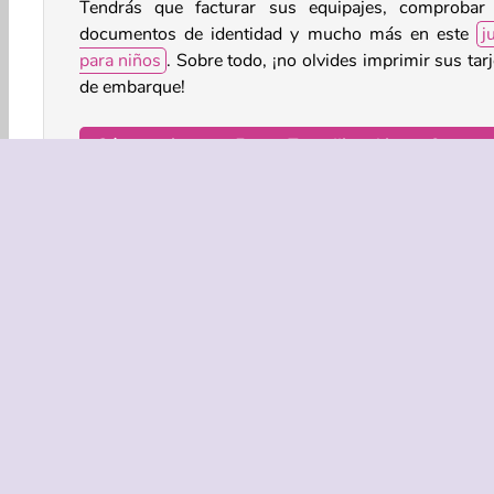
Tendrás que facturar sus equipajes, comprobar
documentos de identidad y mucho más en este
j
para niños
. Sobre todo, ¡no olvides imprimir sus tar
de embarque!
¿Cómo se juega a Funny Travelling Airport?
Ayuda a los pasajeros a prepararse para sus vuelo
este
juego de simulación
tan mono. ¿Conseguirás
lo tengan todo preparado antes de embarcar?
Controles del juego
Juegos 3D
Chicas
HTML5
Niños e Infantiles