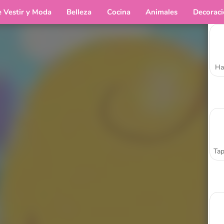
e Vestir y Moda
Belleza
Cocina
Animales
Decorac
Ha