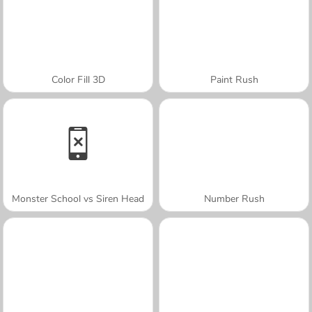
Color Fill 3D
Paint Rush
Monster School vs Siren Head
Number Rush
A SEMANA