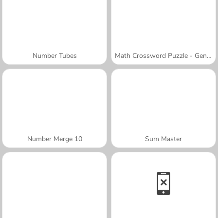
Number Tubes
Math Crossword Puzzle - Genius Edition
Number Merge 10
Sum Master
A SEMANA