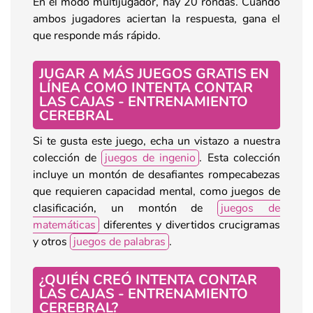
En el modo multijugador, hay 20 rondas. Cuando
ambos jugadores aciertan la respuesta, gana el
que responde más rápido.
JUGAR A MÁS JUEGOS GRATIS EN
LÍNEA COMO INTENTA CONTAR
LAS CAJAS - ENTRENAMIENTO
CEREBRAL
Si te gusta este juego, echa un vistazo a nuestra
colección de
juegos de ingenio
. Esta colección
incluye un montón de desafiantes rompecabezas
que requieren capacidad mental, como juegos de
clasificación, un montón de
juegos de
matemáticas
diferentes y divertidos crucigramas
y otros
juegos de palabras
.
¿QUIÉN CREÓ INTENTA CONTAR
LAS CAJAS - ENTRENAMIENTO
CEREBRAL?