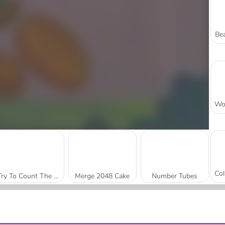
Bea
Try To Count The Boxes Brain Training
Merge 2048 Cake
Number Tubes