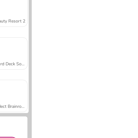
uty Resort 2
Word Deck Solitaire
Collect Brainrot Arena