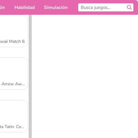
ión
Habilidad
Simulación
Para ti
waii Match 6
Tap Arrow Away
Tarta Tatin: Cocina con Sara