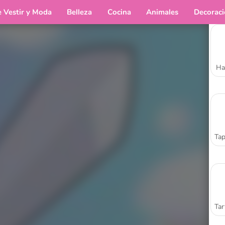
e Vestir y Moda
Belleza
Cocina
Animales
Decorac
Ha