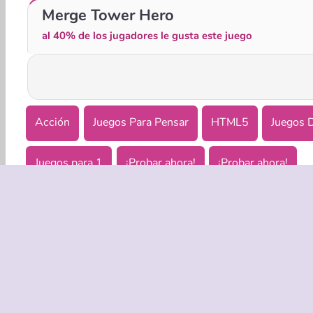
Math Crossword Puzzle - Genius Edition
Number Merge 10
Merge Tower Hero
al 40% de los jugadores le gusta este juego
Acción
Juegos Para Pensar
HTML5
Juegos 
Juegos para 1
¡Probar ahora!
¡Probar ahora!
EMPRASA
Condicion
Política de
Coo