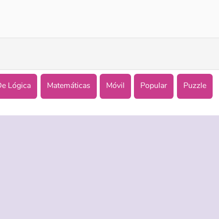
Sum Master
Math Lava: Tower Race
De Lógica
Matemáticas
Móvil
Popular
Puzzle
ASISTENCIA
IDIOMAS
es de uso
Ayuda
English
 Privacidad
Русский
kies
Deutsch