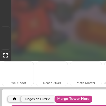
Pixel Shoot
Reach 2048
Math Master
Merge Tower Hero
Juegos de Puzzle