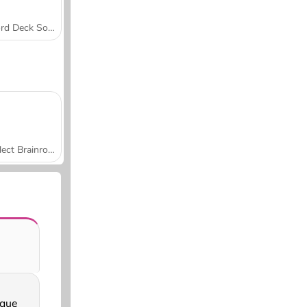
Word Deck Solitaire
Collect Brainrot Arena
 que