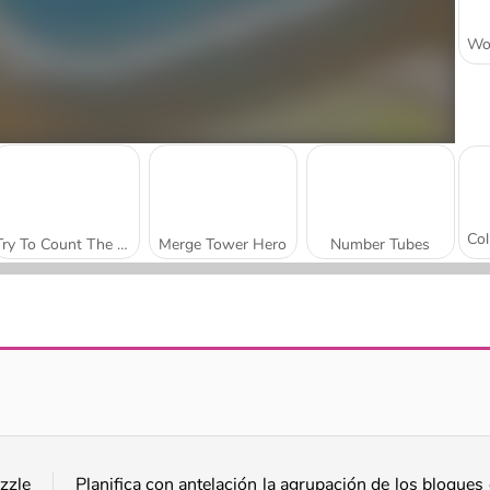
Try To Count The Boxes Brain Training
Merge Tower Hero
Number Tubes
Sum Master
Math Lava: Tower Race
zzle
Planifica con antelación la agrupación de los bloques