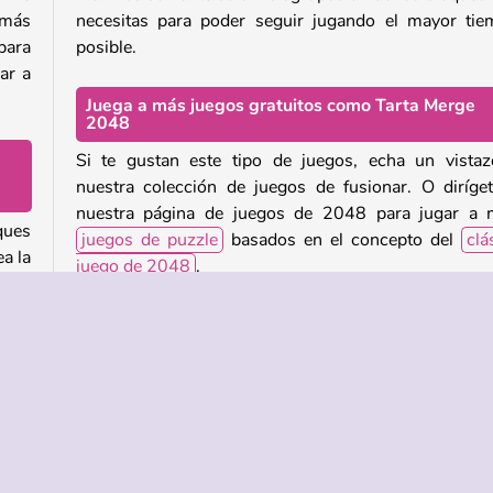
 más
necesitas para poder seguir jugando el mayor ti
para
posible.
ar a
Juega a más juegos gratuitos como Tarta Merge
2048
Si te gustan este tipo de juegos, echa un vista
nuestra colección de juegos de fusionar. O diríge
nuestra página de juegos de 2048 para jugar a 
ques
juegos de puzzle
basados en el concepto del
clá
a la
juego de 2048
.
nico
e se
¿Quién creó Merge 2048 Cake?
 así
Merge 2048 C
ake fue creado por GameBerry Studio.
edes
¿Cuándo se lanzó Merge 2048 Cake?
 los
Este juego se lanzó el 6 de noviembre de 2025.
evas