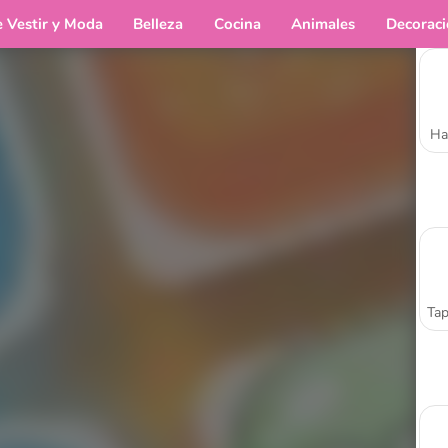
e Vestir y Moda
Belleza
Cocina
Animales
Decorac
Ha