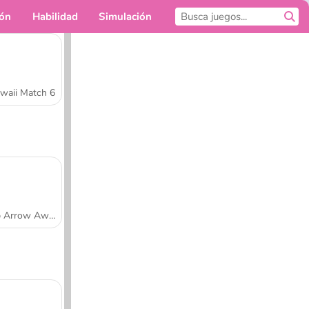
ión
Habilidad
Simulación
Para ti
waii Match 6
Tap Arrow Away