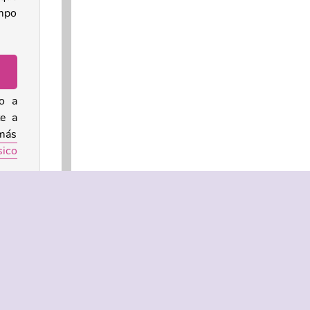
empo
zo a
te a
más
sico