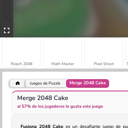
Reach 2048
Math Master
Pixel Shoot
Merge 2048 Cake
Juegos de Puzzle
Math Crossword Puzzle - Genius Edition
Number Merge 10
Merge 2048 Cake
al 57% de los jugadores le gusta este juego
Fusiona 2048 Cake
es un desafiante juego de pu