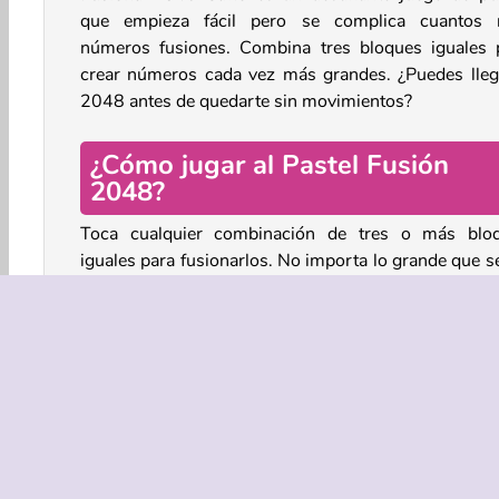
que empieza fácil pero se complica cuantos
números fusiones. Combina tres bloques iguales 
crear números cada vez más grandes. ¿Puedes lleg
2048 antes de quedarte sin movimientos?
¿Cómo jugar al Pastel Fusión
2048?
Toca cualquier combinación de tres o más blo
iguales para fusionarlos. No importa lo grande que se
cadena, todos los bloques se fusionarán en un ú
bloque (el que hayas tocado). El valor de ese bloqu
duplicará. 2 se convierte en 4, 4 en 8, 8 en 16, y
sucesivamente. ¿Cuál es el mayor número que pu
alcanzar?
Nuevos bloques caerán desde arriba para rellenar
huecos, de modo que puedas seguir haciendo nu