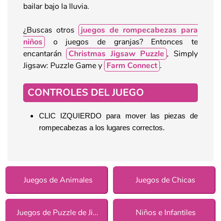
bailar bajo la lluvia.
¿Buscas otros
juegos de rompecabezas para
niños
o juegos de granjas? Entonces te
encantarán
Christmas Jigsaw Puzzle
, Simply
Jigsaw: Puzzle Game y
Farm Connect
.
CONTROLES DEL JUEGO
CLIC IZQUIERDO para mover las piezas de 
rompecabezas a los lugares correctos. 
Juegos de Animales
Juegos de Chicas
Juegos de Puzzle de Jigsaw
Niños e Infantiles