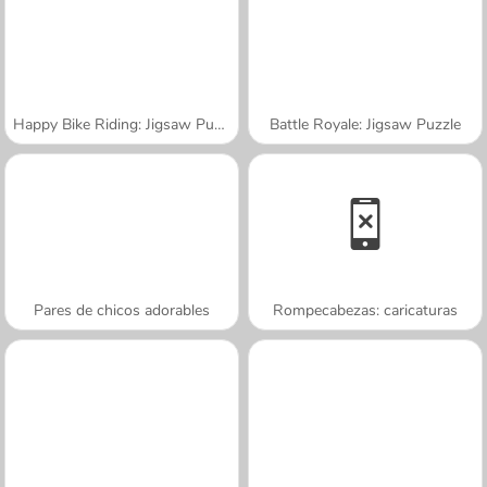
Happy Bike Riding: Jigsaw Puzzle
Battle Royale: Jigsaw Puzzle
Pares de chicos adorables
Rompecabezas: caricaturas
A SEMANA