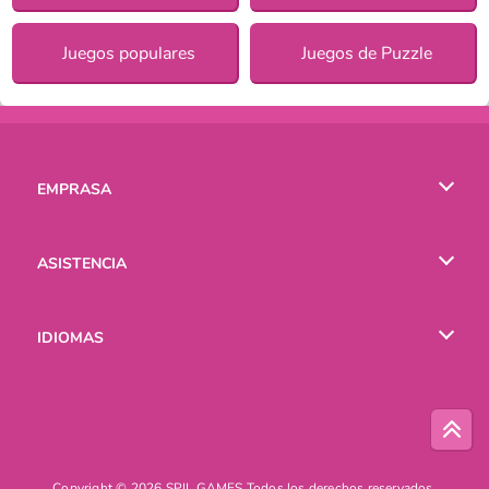
Juegos populares
Juegos de Puzzle
EMPRASA
Condiciones de uso
ASISTENCIA
Política de Privacidad
Ayuda
IDIOMAS
Cookies
English
Русский
Copyright © 2026 SPIL GAMES Todos los derechos reservados.