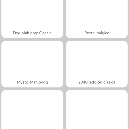
Dog Mahjong: Classic
Portal mágico
Mystic Mahjongg
2048: edición clásica
A SEMANA