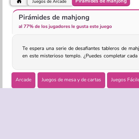
Pirámides de mahjong
Juegos de Arcade
Acertijo de líneas
1010!
Pirámides de mahjong
al 77% de los jugadores le gusta este juego
Te espera una serie de desafiantes tableros de mah
en este misterioso templo. ¿Puedes completar cada
Arcade
Juegos de mesa y de cartas
Juegos Fácil
Popular
Puzzle
Juegos para 1
EMPRASA