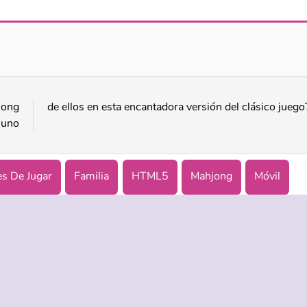
Inigualable
Bob el ladrón 5: aventura en el templo
jong
de ellos en esta encantadora versión del clásico juego
 uno
es De Jugar
Familia
HTML5
Mahjong
Móvil
ASISTENCIA
IDIOMAS