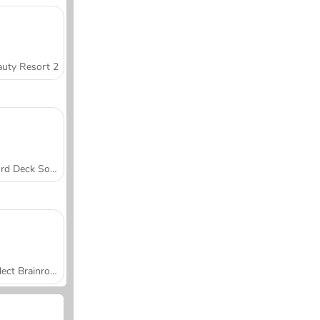
uty Resort 2
Word Deck Solitaire
Collect Brainrot Arena