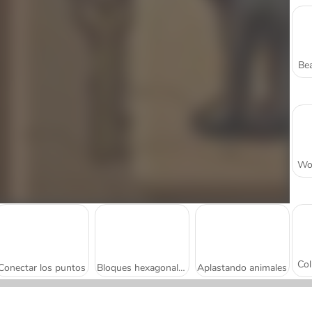
Bea
Conectar los puntos
Bloques hexagonales
Aplastando animales