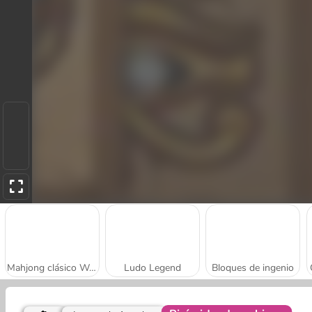
Mahjong clásico Webgl
Ludo Legend
Bloques de ingenio