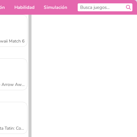
ión
Habilidad
Simulación
Para ti
waii Match 6
Tap Arrow Away
Tarta Tatin: Cocina con Sara