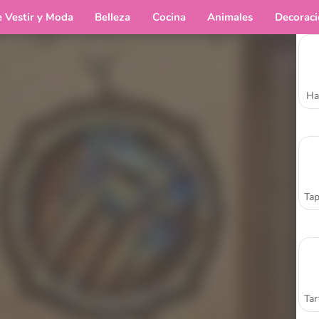
e Vestir y Moda
Belleza
Cocina
Animales
Decorac
Ha