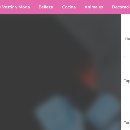
e Vestir y Moda
Belleza
Cocina
Animales
Decorac
Ha