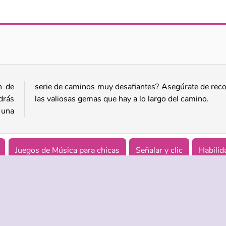
Traffic Run!
Duel Hit
n de
oger
drás
las valiosas gemas que hay a lo largo del camino.
 una
Juegos de Música para chicas
Señalar y clic
Habilid