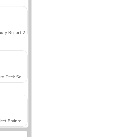
uty Resort 2
Word Deck Solitaire
Collect Brainrot Arena