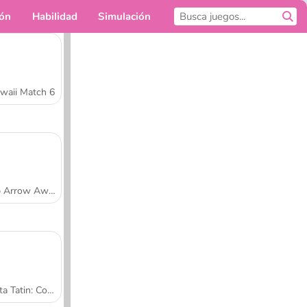
ión
Habilidad
Simulación
Para ti
waii Match 6
Tap Arrow Away
Tarta Tatin: Cocina con Sara