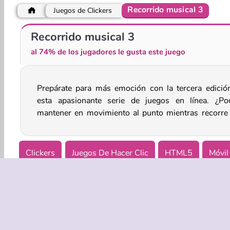
Recorrido musical 3
Juegos de Clickers
Dinero fácil
Poop Clicker 3
Recorrido musical 3
al 74% de los jugadores le gusta este juego
Prepárate para más emoción con la tercera edició
serie de caminos muy desafiantes? Asegúrate de rec
esta apasionante serie de juegos en línea. ¿Po
mantener en movimiento al punto mientras recorre
Clickers
Juegos De Hacer Clic
HTML5
Móvil
Niños e Infantiles