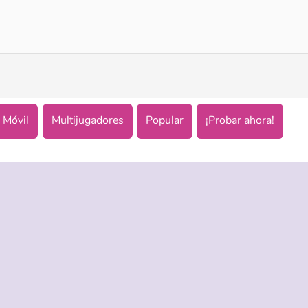
Solitaire Seasons
Mr. Bean: Solitaire Adventure
Móvil
Multijugadores
Popular
¡Probar ahora!
ASISTENCIA
IDIOMAS
es de uso
Ayuda
English
 Privacidad
Русский
kies
Deutsch