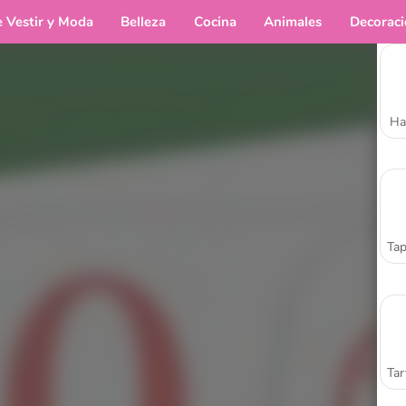
e Vestir y Moda
Belleza
Cocina
Animales
Decorac
Ha