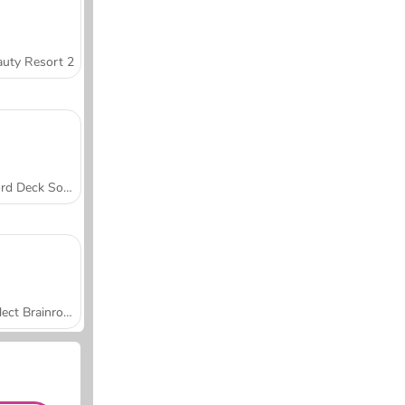
uty Resort 2
Word Deck Solitaire
Collect Brainrot Arena