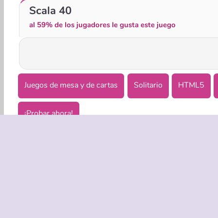
Classic Solitaire Blue
Pandjohng Solitaire
Scala 40
al 59% de los jugadores le gusta este juego
Juegos de mesa y de cartas
Solitario
HTML5
¡Probar ahora!
EMPRASA
Condicion
Política de
Coo