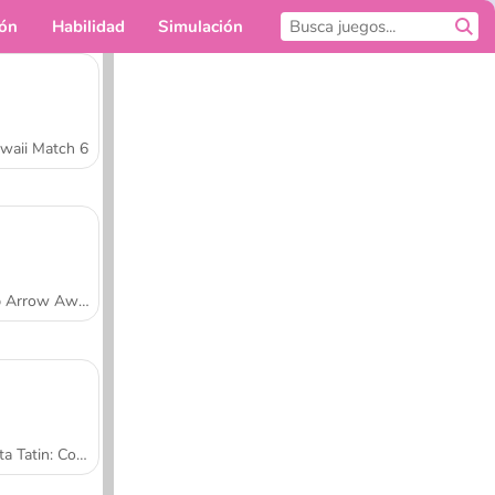
ión
Habilidad
Simulación
Para ti
waii Match 6
Tap Arrow Away
Tarta Tatin: Cocina con Sara