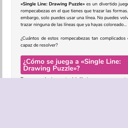
«Single Line: Drawing Puzzle»
es un divertido jueg
rompecabezas en el que tienes que trazar las formas.
embargo, solo puedes usar una línea. No puedes volv
trazar ninguna de las líneas que ya hayas coloreado…
¿Cuántos de estos rompecabezas tan complicados 
capaz de resolver?
¿Cómo se juega a «Single Line:
Drawing Puzzle»?
Toca en cualquier punto del dibujo para empezar a tr
la figura. Irás pintando las líneas a medida que avan
El objetivo es pintar todo el dibujo, pero solo pu
trazar una única línea para hacerlo.
Puedes cruzar una línea que ya hayas coloreado. Per
puedes dar marcha atrás y volver a trazar una línea
ya hayas trazado.