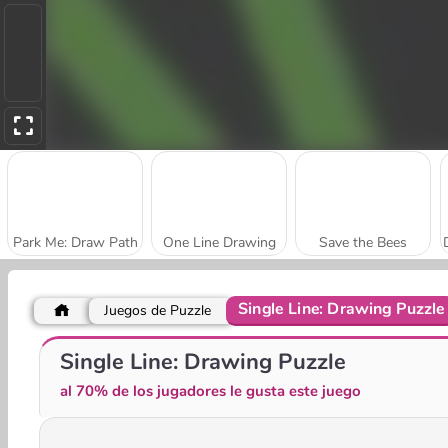
Park Me: Draw Path
One Line Drawing
Save the Bees
Single Line: Drawing Puzzle
Juegos de Puzzle
Stop The Bullet
Draw To Smash!
Single Line: Drawing Puzzle
al 70% de los jugadores le gusta este juego