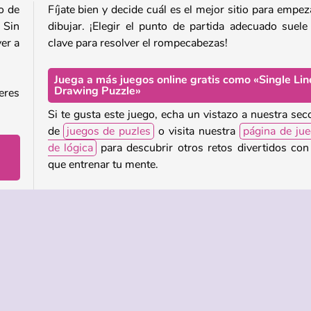
o de
Fíjate bien y decide cuál es el mejor sitio para empez
 Sin
dibujar. ¡Elegir el punto de partida adecuado suele
er a
clave para resolver el rompecabezas!
Juega a más juegos online gratis como «Single Lin
Drawing Puzzle»
eres
Si te gusta este juego, echa un vistazo a nuestra sec
de
juegos de puzles
o visita nuestra
página de ju
de lógica
para descubrir otros retos divertidos con
que entrenar tu mente.
azar
¿Quién ha creado «Single Line: Drawing Puzzle»?
zas.
«Single Line: Drawing Puzzle»
fue creado 
edes
Bravestars Games.
o no
¿Cuándo salió a la venta «Single Line: Drawing
Puzzle»?
 que