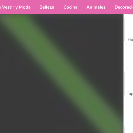
e Vestir y Moda
Belleza
Cocina
Animales
Decorac
Ha