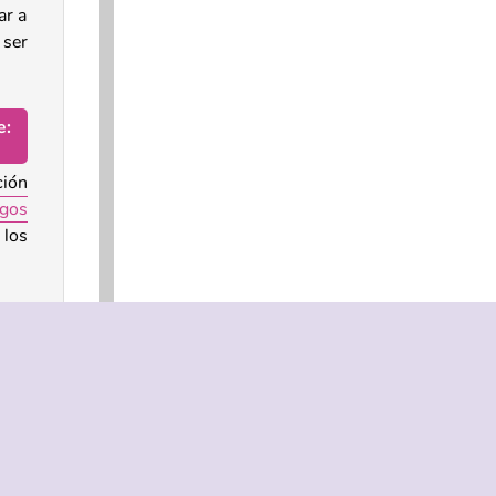
ar a
 ser
e:
ción
egos
 los
por