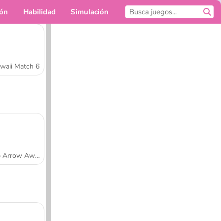
ión
Habilidad
Simulación
Para ti
waii Match 6
Tap Arrow Away