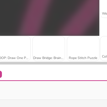
DOP: Draw One Part Online
Draw Bridge: Brain Game
Rope Stitch Puzzle
Egg Adventure
Parking Rush