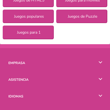
Juegos de HTML5
Juegos para móviles
Juegos populares
Juegos de Puzzle
Juegos para 1
EMPRASA
Condiciones de uso
ASISTENCIA
Política de Privacidad
Ayuda
IDIOMAS
Cookies
English