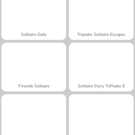
Solitaire Daily
Tripeaks Solitaire Escapes
Fireside Solitaire
Solitaire Story TriPeaks 6
A SEMANA