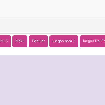
Impostor
Neon Invaders
TML5
Móvil
Popular
Juegos para 1
Juegos Del E
ASISTENCIA
IDIOMAS
es de uso
Ayuda
English
 Privacidad
Русский
kies
Deutsch