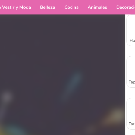
e Vestir y Moda
Belleza
Cocina
Animales
Decorac
Ha