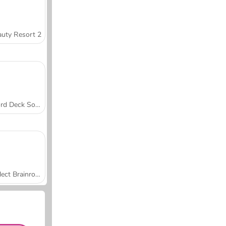
uty Resort 2
Word Deck Solitaire
Collect Brainrot Arena