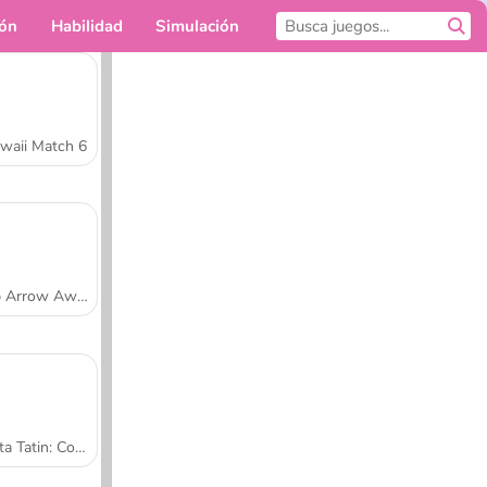
ión
Habilidad
Simulación
Para ti
waii Match 6
Tap Arrow Away
Tarta Tatin: Cocina con Sara