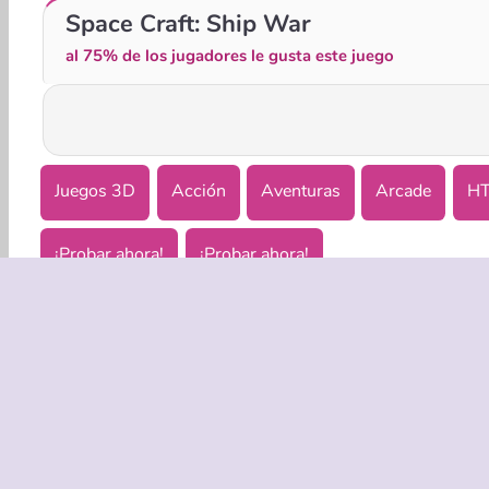
Tunnel Runner
Exo Observation
Space Craft: Ship War
al 75% de los jugadores le gusta este juego
Juegos 3D
Acción
Aventuras
Arcade
H
¡Probar ahora!
¡Probar ahora!
EMPRASA
Condicion
Política de
Coo