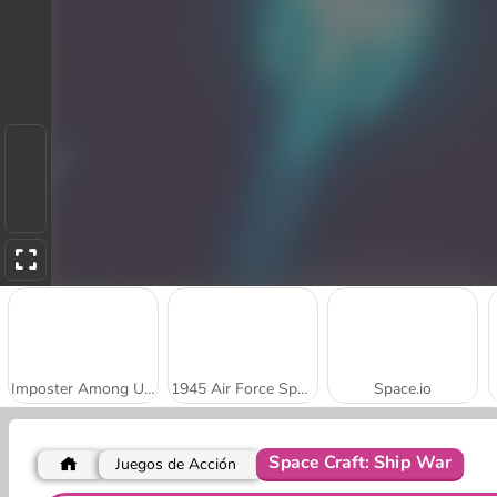
Imposter Among Us: Escape From Prison
1945 Air Force Space Shooter
Space.io
Space Craft: Ship War
Juegos de Acción