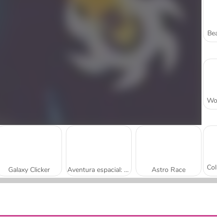
Bea
Galaxy Clicker
Aventura espacial: unir de a 3
Astro Race