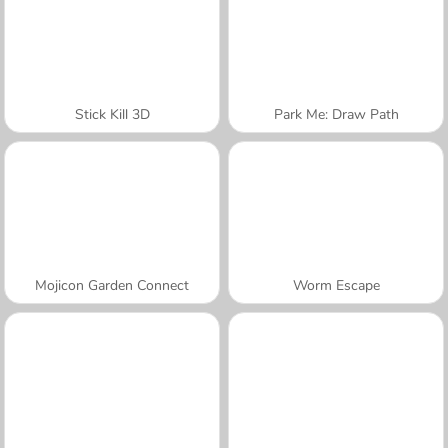
Stick Kill 3D
Park Me: Draw Path
Mojicon Garden Connect
Worm Escape
A SEMANA