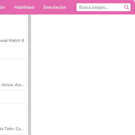
ión
Habilidad
Simulación
Para ti
waii Match 6
Tap Arrow Away
Tarta Tatin: Cocina con Sara