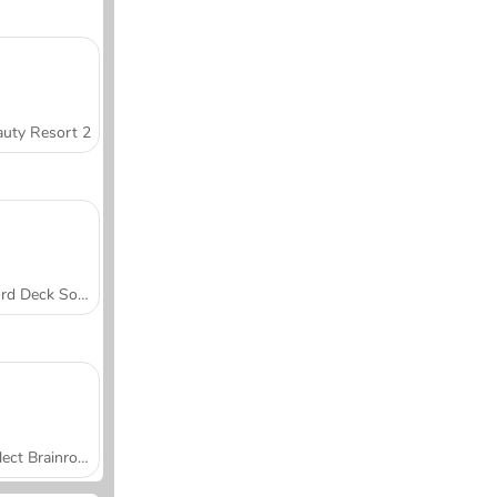
uty Resort 2
Word Deck Solitaire
Collect Brainrot Arena