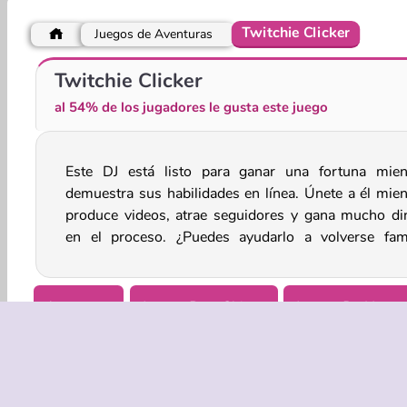
Twitchie Clicker
Juegos de Aventuras
Halloween Princess: Holiday Castle
Witch Beauty Salon
Twitchie Clicker
al 54% de los jugadores le gusta este juego
Este DJ está listo para ganar una fortuna mien
mundialmente en este desafiante y genial jueg
demuestra sus habilidades en línea. Únete a él mien
produce videos, atrae seguidores y gana mucho di
en el proceso. ¿Puedes ayudarlo a volverse fa
Aventuras
Juegos Para Chicos
Juegos De Hacer 
Juegos De Brujas