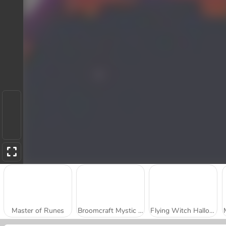
Master of Runes
Broomcraft Mystic Evasion
Flying Witch Halloween