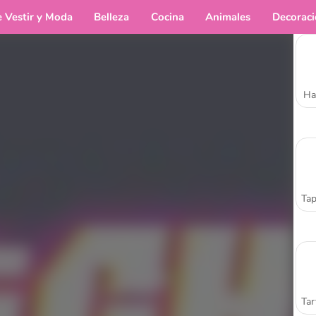
e Vestir y Moda
Belleza
Cocina
Animales
Decorac
Ha