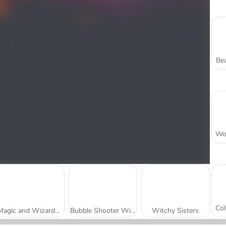
Bea
Magic and Wizards Mahjong
Bubble Shooter Witch Tower 2
Witchy Sisters