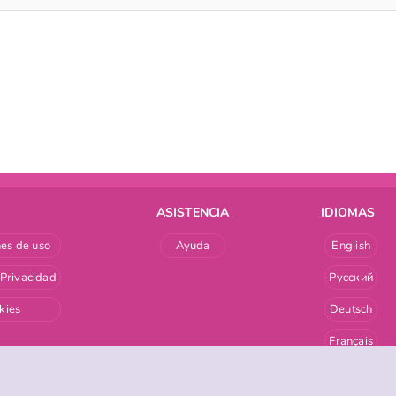
ASISTENCIA
IDIOMAS
es de uso
Ayuda
English
 Privacidad
Русский
kies
Deutsch
Français