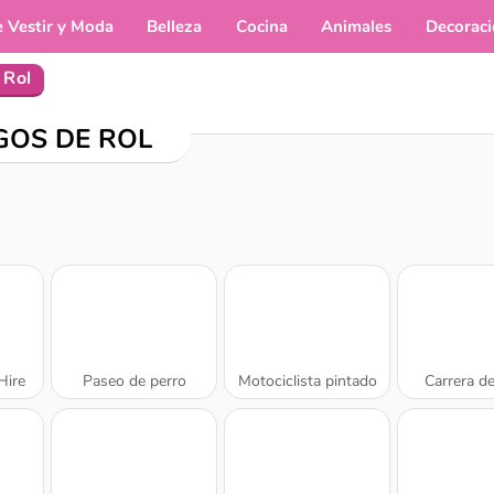
e Vestir y Moda
Belleza
Cocina
Animales
Decorac
 Rol
GOS DE ROL
Hire
Paseo de perro
Motociclista pintado
Carrera d