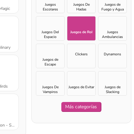
Juegos
Juegos De
Juegos de
Magic
Escolares
Hadas
Fuego y Agua
Juegos Del
Juegos de Rol
Juegos
Espacio
Ambulancias
linary
Clickers
Dynamons
Juegos de
Escape
Birds
Juegos De
Juegos de Evitar
Juegos de
Vampiros
Slacking
Más categorías
Survivor