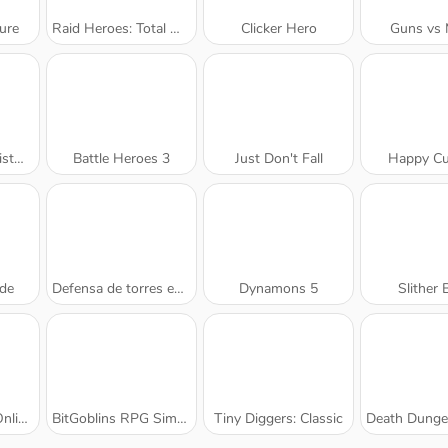
ure
Raid Heroes: Total War
Clicker Hero
Guns vs 
ture
Battle Heroes 3
Just Don't Fall
Happy Cu
ide
Defensa de torres en la jungla
Dynamons 5
Slither 
attle
BitGoblins RPG Simulator
Tiny Diggers: Classic
Death Dungeon - 