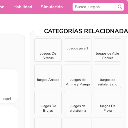
ión
Habilidad
Simulación
Para ti
CATEGORÍAS RELACIONAD
Juegos para 1
Juegos De
Juegos de Avie
Sirenas
Pocket
Juegos Arcade
Juegos de
Juegos de
Anime y Manga
señalar y clic
e papel
Juegos De
Juegos de
Juegos De
Brujas
plataforma
Playa