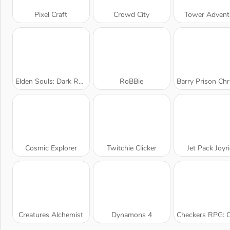
Pixel Craft
Crowd City
Tower Advent
Elden Souls: Dark Roguelike RPG
RoBBie
Barry Prison Christmas Adven
Cosmic Explorer
Twitchie Clicker
Jet Pack Joyr
Creatures Alchemist
Dynamons 4
Checkers RPG: Online PVP B