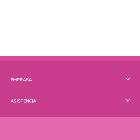
EMPRASA
Condiciones de uso
ASISTENCIA
Política de Privacidad
Ayuda
IDIOMAS
Cookies
English