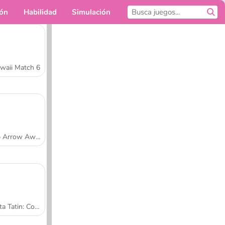
ión
Habilidad
Simulación
Para ti
waii Match 6
Tap Arrow Away
Tarta Tatin: Cocina con Sara