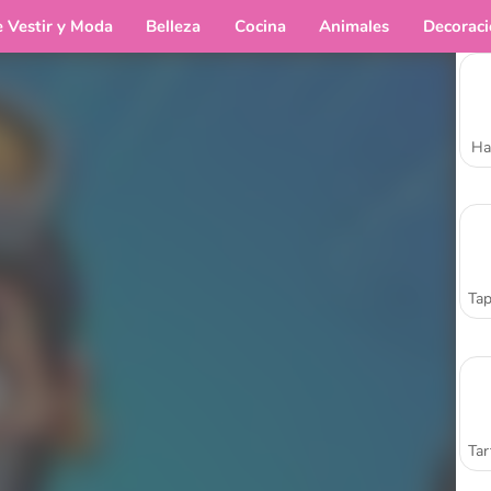
e Vestir y Moda
Belleza
Cocina
Animales
Decorac
Ha