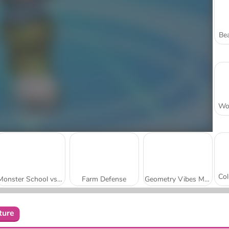
Bea
Monster School vs Siren Head
Farm Defense
Geometry Vibes Monster
ture