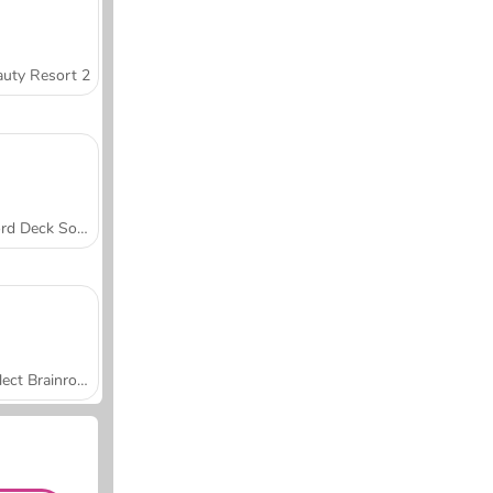
uty Resort 2
Word Deck Solitaire
Collect Brainrot Arena