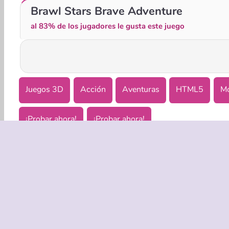
Dynamons 11
Stickman Adventure
Brawl Stars Brave Adventure
al 83% de los jugadores le gusta este juego
Juegos 3D
Acción
Aventuras
HTML5
Mó
¡Probar ahora!
¡Probar ahora!
EMPRASA
Condicion
Política de
Coo