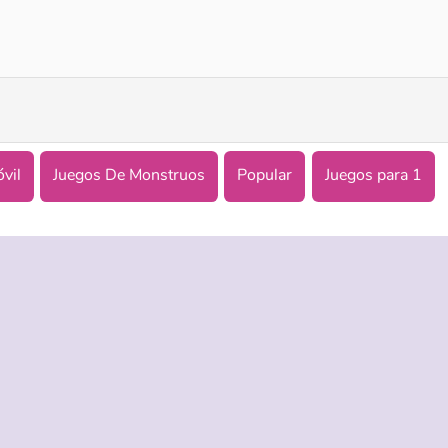
Smash Defense
Zombie Survival Shooter
vil
Juegos De Monstruos
Popular
Juegos para 1
ASISTENCIA
IDIOMAS
es de uso
Ayuda
English
 Privacidad
Русский
kies
Deutsch