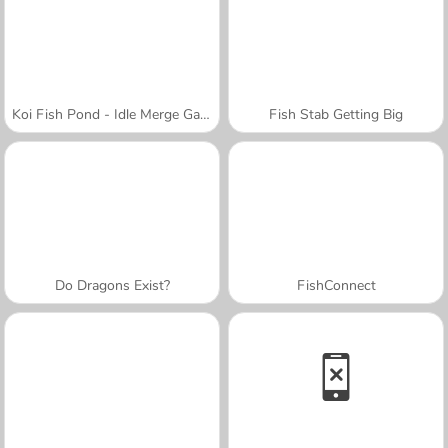
Koi Fish Pond - Idle Merge Game
Fish Stab Getting Big
Do Dragons Exist?
FishConnect
A SEMANA