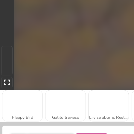
Flappy Bird
Gatito travieso
Lily se aburre: Restaurante