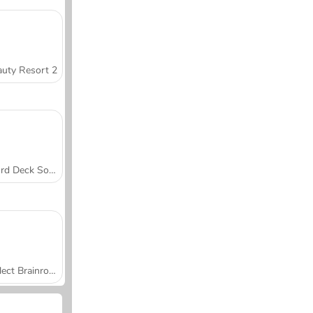
uty Resort 2
Word Deck Solitaire
Collect Brainrot Arena