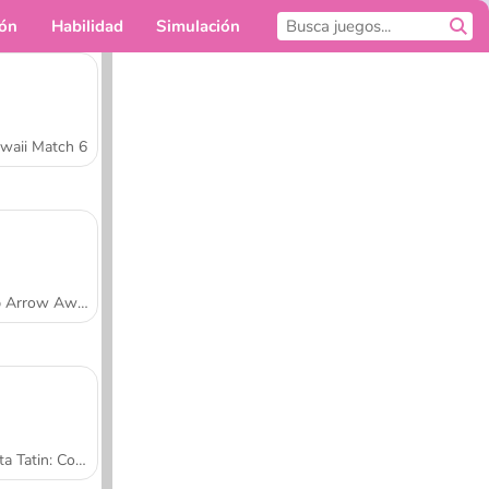
ión
Habilidad
Simulación
Para ti
waii Match 6
Tap Arrow Away
Tarta Tatin: Cocina con Sara