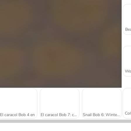
Bea
El caracol Bob 4 en
El caracol Bob 7: cuentos de hadas
Snail Bob 6: Winter Story