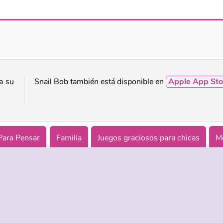
El caracol Bob 8
Caracol Bob 2
a su
Snail Bob también está disponible en
Apple App Sto
Para Pensar
Familia
Juegos graciosos para chicas
M
 El caracol Bob
ASISTENCIA
IDIOMAS