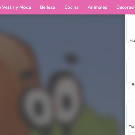
e Vestir y Moda
Belleza
Cocina
Animales
Decorac
Ha