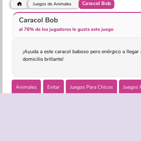
Caracol Bob
Juegos de Animales
El Caracol Bob 3
El caracol Bob 5: Historia de Amor
Caracol Bob
al 76% de los jugadores le gusta este juego
¡Ayuda a este caracol baboso pero enérgico a llegar 
domicilio brillante!
Animales
Evitar
Juegos Para Chicos
Juegos 
Popular
Puzzle
Juegos de Slacking
Juegos de
EMPRASA