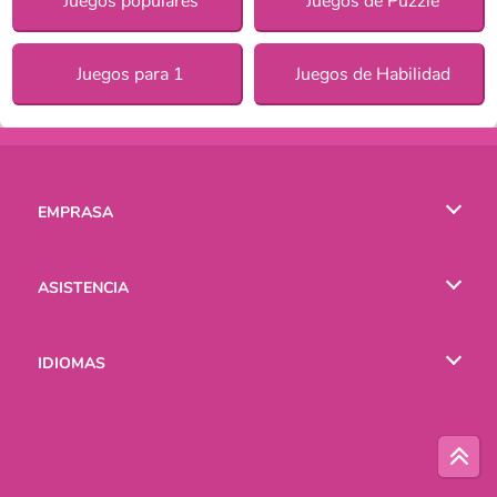
Juegos populares
Juegos de Puzzle
Juegos para 1
Juegos de Habilidad
EMPRASA
Condiciones de uso
ASISTENCIA
Política de Privacidad
Ayuda
IDIOMAS
Cookies
English
Русский