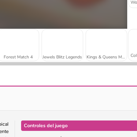
Forest Match 4
Jewels Blitz Legends
Kings & Queens Match 3
Athena Match 2
Travel Story Match
ical
Controles del juego
ente