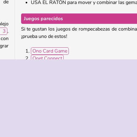
o de
USA EL RATÓN para mover y combinar las gema
Juegos parecidos
lejo
Si te gustan los juegos de rompecabezas de combina
r 3
.
¡prueba uno de estos!
 con
grar
Ono Card Game
Onet Connect
Fish Story
Butterfly Kyodai Classic
s de
s en
¿Quién ha desarrollado Hawaii Match 3?
Cada
Hawaii Match 3 es obra de Softgames.
ible
asar