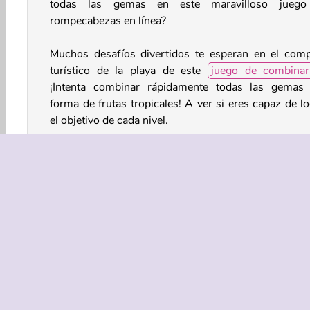
todas las gemas en este maravilloso jueg
rompecabezas en línea?
Muchos desafíos divertidos te esperan en el comp
turístico de la playa de este
juego de combina
¡Intenta combinar rápidamente todas las gemas
forma de frutas tropicales! A ver si eres capaz de lo
el objetivo de cada nivel.
¿Cómo se juega a Hawaii Match 3?
Hawaii Match 3 es un
juego de rompecabeza
combinar
en el que tendrás que juntar gemas iguale
grupos de tres o más para eliminarlas del tablero. 
nivel fija un desafío específico. Por ejemplo, es pos
que tengas que eliminar 10 grupos de gemas para p
al siguiente nivel.