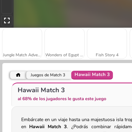
Jungle Match Adventures
Wonders of Egypt Match 2
Fish Story 4
Hawaii Match 3
Juegos de Match 3
Wild West Match 3
Royal Garden Match 2
Hawaii Match 3
al 68% de los jugadores le gusta este juego
Embárcate en un viaje hasta una majestuosa isla trop
en
Hawaii Match 3
. ¿Podrás combinar rápidam