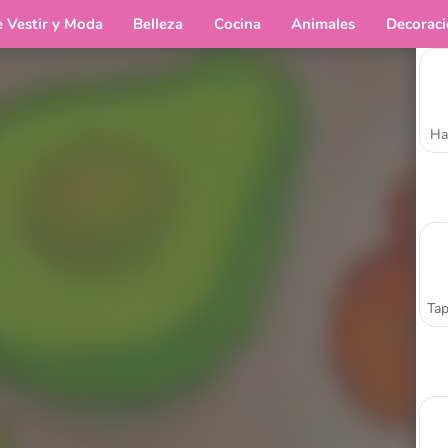
e Vestir y Moda
Belleza
Cocina
Animales
Decorac
Ha