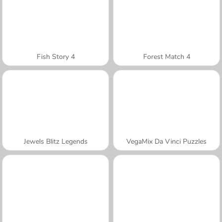
Fish Story 4
Forest Match 4
Jewels Blitz Legends
VegaMix Da Vinci Puzzles
A SEMANA