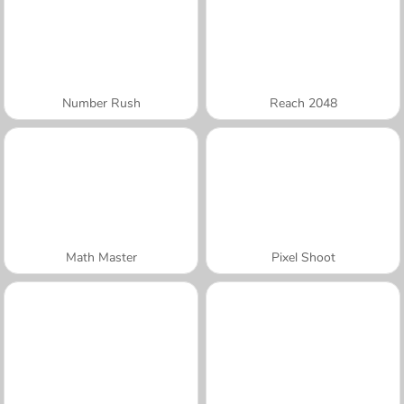
Number Rush
Reach 2048
Math Master
Pixel Shoot
A SEMANA