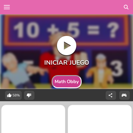
Math Obby
58%