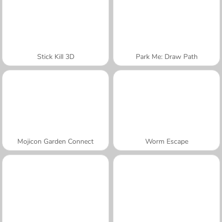
Stick Kill 3D
Park Me: Draw Path
Mojicon Garden Connect
Worm Escape
A SEMANA