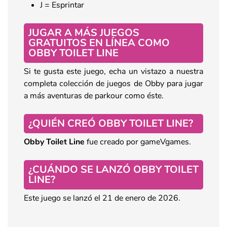
J = Esprintar
JUGAR A MÁS JUEGOS
GRATUITOS EN LÍNEA COMO
OBBY TOILET LINE
Si te gusta este juego, echa un vistazo a nuestra
completa colección de juegos de Obby para jugar
a más aventuras de parkour como éste.
¿QUIÉN CREÓ OBBY TOILET LINE?
Obby Toilet Line
fue creado por gameVgames.
¿CUÁNDO SE LANZÓ OBBY TOILET
LINE?
Este juego se lanzó el 21 de enero de 2026.