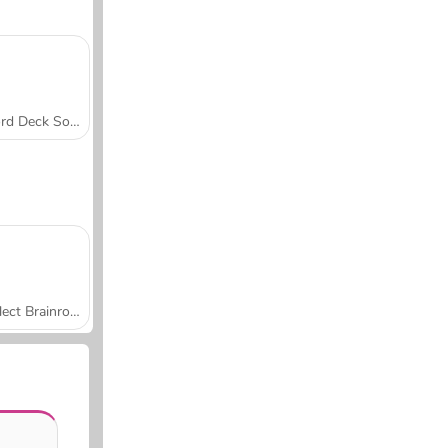
Word Deck Solitaire
Collect Brainrot Arena