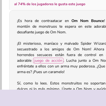
al 74% de los jugadores le gusta este juego
¡Es hora de contraatacar en
Om Nom Bounce
montón de monstruos te espera en este adorab
desafiante juego de Om Nom.
¡El misterioso, maníaco y malvado Spider Wizar
secuestrado a los amigos de Om Nom! Ahora
horrendos secuaces están fuera de control en 
adorable
juego de acción
. Lucha junto a Om N
enfréntate a ellos con un arma muy poderosa. ¿Que
arma es? ¡Pues un caramelo!
Sí, como lo lees. Estos monstruitos no soportan
dulces ni lo más mínimo. Únete a Om Nom y ayúda
atacarlos con caramelos de menta y muchos otros t
de caramelo. También podrá conseguir muchas mejo
No pierdas de vista sus puntos de vida durante lo