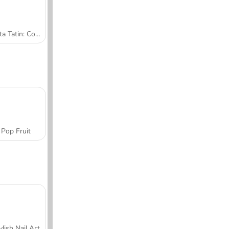
Tarta Tatin: Cocina con Sara
Pop Fruit
ylish Nail Art