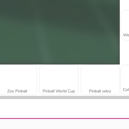
Zoo Pinball
Pinball World Cup
Pinball veloz
Idle Pinball - Merge Clicker
Bubble Shooter Candy