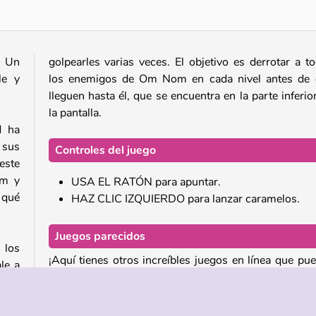
! Un
golpearles varias veces. El objetivo es derrotar a t
le y
los enemigos de Om Nom en cada nivel antes de 
lleguen hasta él, que se encuentra en la parte inferio
la pantalla.
d ha
 sus
Controles del juego
este
om y
USA EL RATÓN para apuntar.
 qué
HAZ CLIC IZQUIERDO para lanzar caramelos.
Juegos parecidos
 los
¡Aquí tienes otros increíbles juegos en línea que pu
le a
probar!
ipos
ras.
Om Nom Connect: Classic
 que