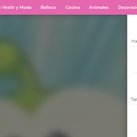
e Vestir y Moda
Belleza
Cocina
Animales
Decorac
Ha