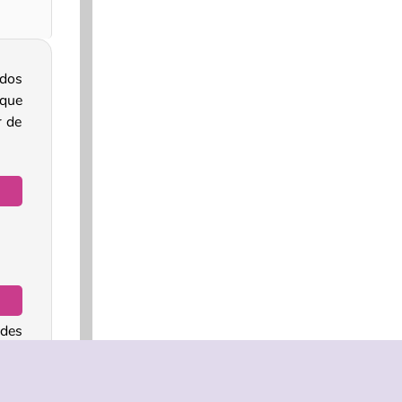
odos
que
r de
edes