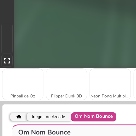
Pinball de Oz
Flipper Dunk 3D
Neon Pong Multiplayer
Om Nom Bounce
Juegos de Arcade
Classic Pinball
Pinball Basketball
Om Nom Bounce