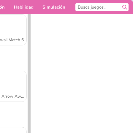
ión
Habilidad
Simulación
Para ti
waii Match 6
Tap Arrow Away