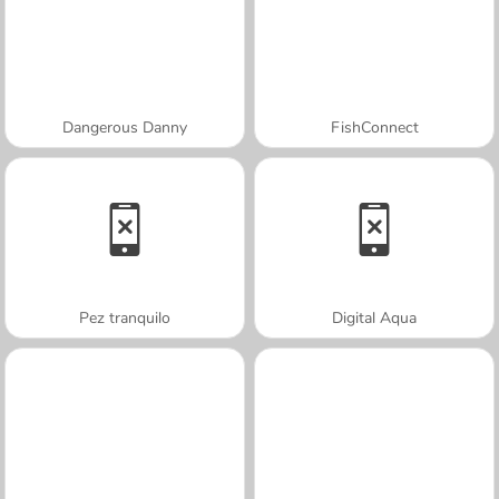
Dangerous Danny
FishConnect
Pez tranquilo
Digital Aqua
A SEMANA