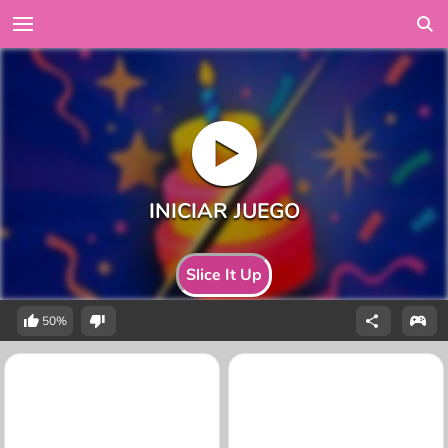
Slice It Up
50%