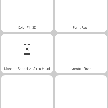
Color Fill 3D
Paint Rush
Monster School vs Siren Head
Number Rush
A SEMANA