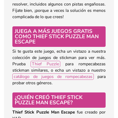
resolver, incluidos algunos con pistas engañosas.
Fíjate bien, ¡porque a veces la solución es menos
complicada de lo que crees!
JUEGA A MÁS JUEGOS GRATIS
COMO THIEF STICK PUZZLE MAN
ESCAPE
Si te gusta este juego, echa un vistazo a nuestra
colección de juegos de stickman para ver más.
Prueba
Thief Puzzle
para rompecabezas
stickman similares, o echa un vistazo a nuestro
catálogo de juegos de rompecabezas
para
probar otros géneros.
¿QUIÉN CREÓ THIEF STICK
PUZZLE MAN ESCAPE?
Thief Stick Puzzle Man Escape
fue creado por