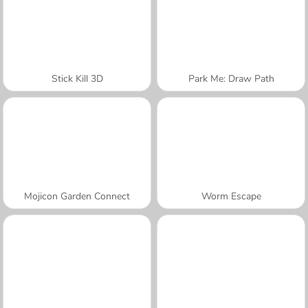
Stick Kill 3D
Park Me: Draw Path
Mojicon Garden Connect
Worm Escape
A SEMANA